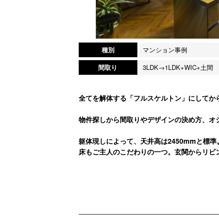
種別
マンション事例
間取り
3LDK→1LDK+WIC+土間
全てを解体する「フルスケルトン」にしてから
物件探しから間取りやデザインの決め方、オ
躯体現しによって、天井高は2450mmと標
床もご主人のこだわりの一つ。玄関からリビ