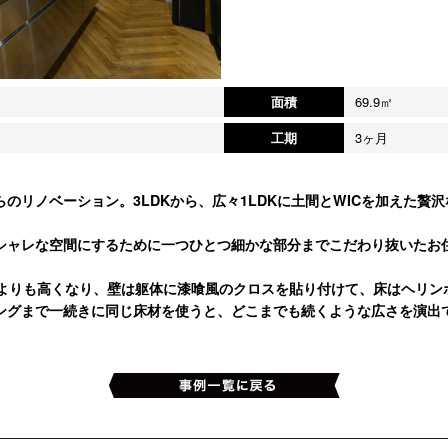
面積
69.9㎡
工期
3ヶ月
のリノベーション。3LDKから、広々1LDKに土間とWICを加えた贅
シャレな空間にするために一つひとつ細かな部分までこだわり抜いたお
準よりも高くなり、壁は躯体に漆喰風のクロスを貼り付けて、床はヘリ
ングまで一続きに同じ床材を使うと、どこまでも続くような広さを演出