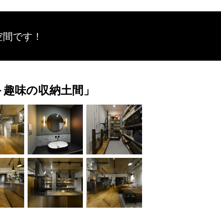
空間です！
K＋趣味の収納土間」