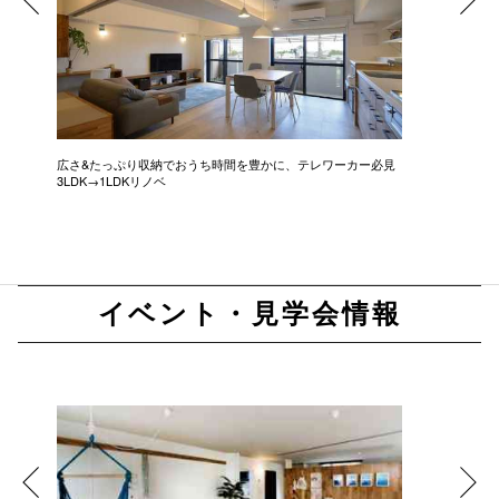
広さ&たっぷり収納でおうち時間を豊かに、テレワーカー必見
モデルは
3LDK→1LDKリノベ
にこだわっ
イベント・見学会情報