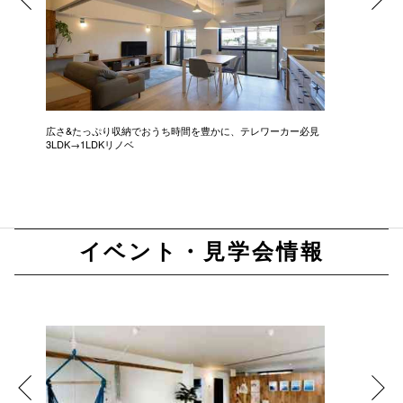
広さ&たっぷり収納でおうち時間を豊かに、テレワーカー必見
モデルは
3LDK→1LDKリノベ
にこだわっ
イベント・見学会情報