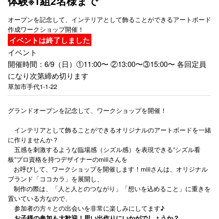
体験※1組2名様まで
オープンを記念して、インテリアとして飾ることができるアートボード
作成ワークショップ開催！
イベントは終了しました
イベント
開催時間：6/9（日）①11:00〜 ②13:00〜③15:00〜 各回定員
になり次第締め切ります
草加市手代1-1-22
グランドオープンを記念して、ワークショップを開催！
インテリアとして飾ることができるオリジナルのアートボードを一緒
に作りませんか？
五感を刺激するような臨場感（シズル感）を表現できる”シズル看
板”プロ資格を持つデザイナーのmiiiさんを
お呼びして、ワークショップを開催します！miiiさんは、オリジナル
ブランド「ココカラ」を展開し、
制作の際は、「人と人とのつながり」「想いを込めること」に重きを
置いている方なので、
参加者の方々との出会いを非常に楽しみにしてます♪
お子様の参加も大歓迎！思い出作りにいかがでしょうか？