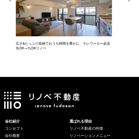
広さ&たっぷり収納でおうち時間を豊かに、テレワーカー必見
モデルは
3LDK→1LDKリノベ
にこだわっ
会社紹介
選ばれる理由
コンセプト
リノベ不動産の特徴
会社概要
リノベーションメニュー