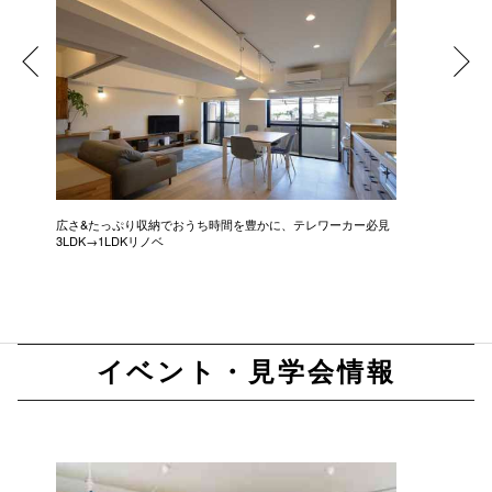
広さ&たっぷり収納でおうち時間を豊かに、テレワーカー必見
モデルは
3LDK→1LDKリノベ
にこだわっ
イベント・見学会情報