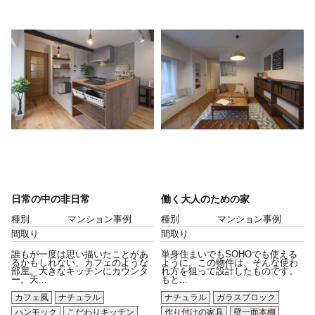
日常の中の非日常
働く大人のための家
種別
マンション事例
種別
マンション事例
間取り
間取り
誰もが一度は思い描いたことがあ
単身住まいでもSOHOでも使える
るかもしれない、カフェのような
ように。この物件は、そんな使わ
部屋。大きなキッチンにカウンタ
れ方を狙って設計したものです。
ー。天...
もと...
カフェ風
ナチュラル
ナチュラル
ガラスブロック
ハンモック
こだわりキッチン
作り付けの家具
壁一面本棚