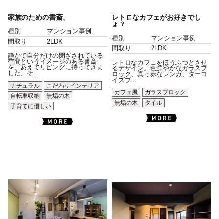
家族のための書斎。
レトロなカフェがお好きでし
ょ？
種別
マンション事例
種別
マンション事例
間取り
2LDK
間取り
2LDK
静かで自分だけの閉ざされている
空間というイメージのある書斎
レトロなカフェをほうふつとさせ
を、あえてリビングに持ってきま
るデザイン。色鮮やかなガラスブ
した。そ...
ロック、真っ赤なレンガ、ターコ
イズブ...
ナチュラル
こだわりインテリア
カフェ風
ガラスブロック
自転車収納
無垢の木
無垢の木
タイル
子育てに優しい