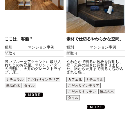
ここは、客船？
素材で仕切るやわらかな空間。
種別
マンション事例
種別
マンション事例
間取り
間取り
淡いブルーをアクセントに取り入
やわらかで明るい床板を採用し、
れたこのお部屋。マリンテイスト
壁・天井の白さに調和させまし
の照明に、天井のグレーストライ
た。床から天井まで明るく包み込
プ。床...
まれる感...
ナチュラル
こだわりインテリア
カフェ風
ナチュラル
無垢の木
タイル
こだわりインテリア
こだわりキッチン
無垢の木
タイル