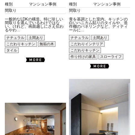
種別
マンション事例
種別
マンション事例
間取り
間取り
一般的なLDKの構造。特に珍しい
青を基調とした室内。キッチンの
間取りを選んでいるわけではな
白いハニカム貼りのタイルや、造
い。けれど、画面越しにさえ伝わ
作棚のパネリングなど、ディティ
るやわ...
ールに...
ナチュラル
土間あり
ナチュラル
土間あり
こだわりキッチン
無垢の木
こだわりインテリア
タイル
こだわりキッチン
作り付けの家具
スローライフ