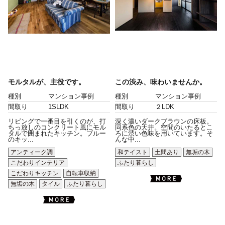
モルタルが、主役です。
この渋み、味わいませんか。
種別
マンション事例
種別
マンション事例
間取り
1SLDK
間取り
２LDK
リビングで一番目を引くのが、打
深く濃いダークブラウンの床板。
ちっ放しのコンクリート風にモル
同系色の天井。空間のいたるとこ
タルで囲まれたキッチン。ブルー
ろに渋い色味を用いています。そ
のキッ...
んな中...
アンティーク調
和テイスト
土間あり
無垢の木
こだわりインテリア
ふたり暮らし
こだわりキッチン
自転車収納
無垢の木
タイル
ふたり暮らし