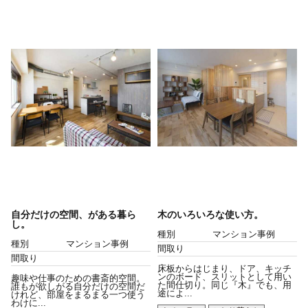
自分だけの空間、がある暮ら
木のいろいろな使い方。
し。
種別
マンション事例
種別
マンション事例
間取り
間取り
床板からはじまり、ドア、キッチ
ンのボード、スリットとして用い
趣味や仕事のための書斎的空間。
た間仕切り。同じ『木』でも、用
誰もが欲しがる自分だけの空間だ
途によ...
けれど、部屋をまるまる一つ使う
わけに...