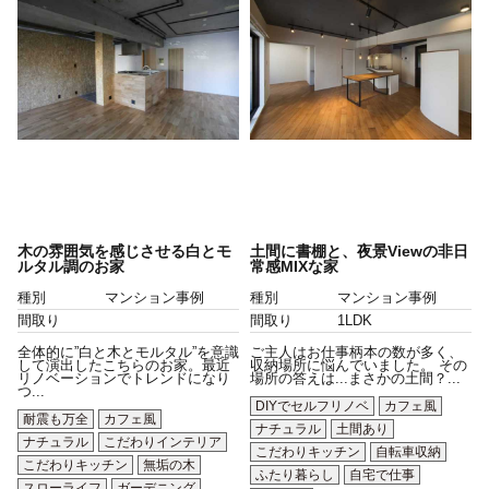
木の雰囲気を感じさせる白とモ
土間に書棚と、夜景Viewの非日
ルタル調のお家
常感MIXな家
種別
マンション事例
種別
マンション事例
間取り
間取り
1LDK
全体的に”白と木とモルタル”を意識
ご主人はお仕事柄本の数が多く、
して演出したこちらのお家。最近
収納場所に悩んでいました。 その
リノベーションでトレンドになり
場所の答えは...まさかの土間？...
つ...
DIYでセルフリノベ
カフェ風
耐震も万全
カフェ風
ナチュラル
土間あり
ナチュラル
こだわりインテリア
こだわりキッチン
自転車収納
こだわりキッチン
無垢の木
ふたり暮らし
自宅で仕事
スローライフ
ガーデニング