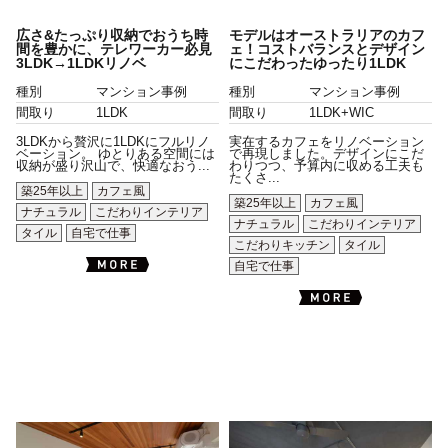
広さ&たっぷり収納でおうち時
モデルはオーストラリアのカフ
間を豊かに、テレワーカー必見
ェ！コストバランスとデザイン
3LDK→1LDKリノベ
にこだわったゆったり1LDK
種別
マンション事例
種別
マンション事例
間取り
1LDK
間取り
1LDK+WIC
3LDKから贅沢に1LDKにフルリノ
実在するカフェをリノベーション
ベーション。 ゆとりある空間には
で再現しました。デザインにこだ
収納が盛り沢山で、快適なおう...
わりつつ、予算内に収める工夫も
たくさ...
築25年以上
カフェ風
築25年以上
カフェ風
ナチュラル
こだわりインテリア
ナチュラル
こだわりインテリア
タイル
自宅で仕事
こだわりキッチン
タイル
自宅で仕事