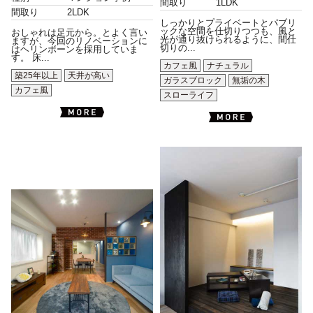
間取り
1LDK
間取り
2LDK
しっかりとプライベートとパブリ
ックな空間を仕切りつつも、風と
おしゃれは足元から。とよく言い
光が通り抜けられるように、間仕
ますが、今回のリノベーションに
切りの...
はヘリンボーンを採用していま
す。 床...
カフェ風
ナチュラル
築25年以上
天井が高い
ガラスブロック
無垢の木
カフェ風
スローライフ