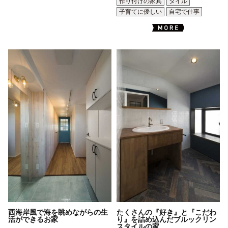
作り付けの家具
タイル
子育てに優しい
自宅で仕事
西海岸風で海を眺めながらの生
たくさんの『好き』と『こだわ
活ができるお家
り』を詰め込んだブルックリン
スタイルの家