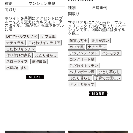
種別
マンション事例
種別
戸建事例
間取り
間取り
ホワイトを基調にアクセントにブ
ルーを入り交えたカルフォルニア
マテリアルにこだわった、ブルッ
スタイル。 海が見える環境をフル
クリンスタイルな戸建てリノベー
に活...
ションです。 2階の壁にはタイル
を数...
DIYでセルフリノベ
カフェ風
耐震も万全
天井が高い
ナチュラル
こだわりインテリア
カフェ風
ナチュラル
こだわりキッチン
アジアンテイスト
ハンモック
作り付けの家具
ふたり暮らし
コンクリート壁
スローライフ
眺望最高
こだわりキッチン
水辺の住まい
ヘリンボーン床
ひとり暮らし
ふたり暮らし
子育てに優しい
ペットと暮らす