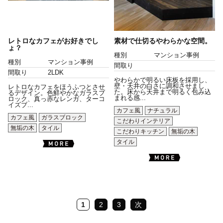
レトロなカフェがお好きでし
素材で仕切るやわらかな空間。
ょ？
種別
マンション事例
種別
マンション事例
間取り
間取り
2LDK
やわらかで明るい床板を採用し、
壁・天井の白さに調和させまし
レトロなカフェをほうふつとさせ
た。床から天井まで明るく包み込
るデザイン。色鮮やかなガラスブ
まれる感...
ロック、真っ赤なレンガ、ターコ
イズブ...
カフェ風
ナチュラル
カフェ風
ガラスブロック
こだわりインテリア
無垢の木
タイル
こだわりキッチン
無垢の木
タイル
1
2
3
次