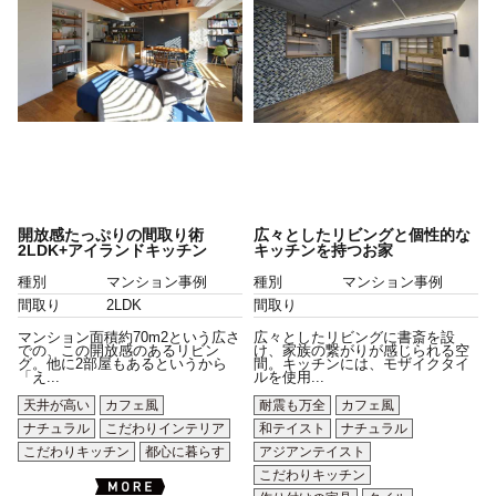
開放感たっぷりの間取り術
広々としたリビングと個性的な
2LDK+アイランドキッチン
キッチンを持つお家
種別
マンション事例
種別
マンション事例
間取り
2LDK
間取り
マンション面積約70m2という広さ
広々としたリビングに書斎を設
での、この開放感のあるリビン
け、家族の繋がりが感じられる空
グ。他に2部屋もあるというから
間。キッチンには、モザイクタイ
「え...
ルを使用...
天井が高い
カフェ風
耐震も万全
カフェ風
ナチュラル
こだわりインテリア
和テイスト
ナチュラル
こだわりキッチン
都心に暮らす
アジアンテイスト
こだわりキッチン