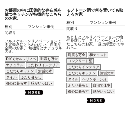
お部屋の中に圧倒的な存在感を
モノトーン調で何を置いても映
放つキッチンが特徴的なこちら
えるお家
のお家。
種別
マンション事例
種別
マンション事例
間取り
間取り
もともとフルリノベーションの物
件を壊して、再リノベーションし
フルスケルトンリノベーションで
たこちらのお家。 昼は緑豊かでや
固定概念にとらわれない、自由な
わら...
空間のお家。 無機質とナチュラル
のミ...
耐震も万全
和テイスト
DIYでセルフリノベ
耐震も万全
コンクリート壁
ナチュラル
こだわりインテリア
こだわりインテリア
こだわりキッチン
無垢の木
こだわりキッチン
無垢の木
タイル
ふたり暮らし
タイル
ヘリンボーン床
都心に暮らす
緑がいっぱい
ふたり暮らし
自宅で仕事
都心に暮らす
緑がいっぱい