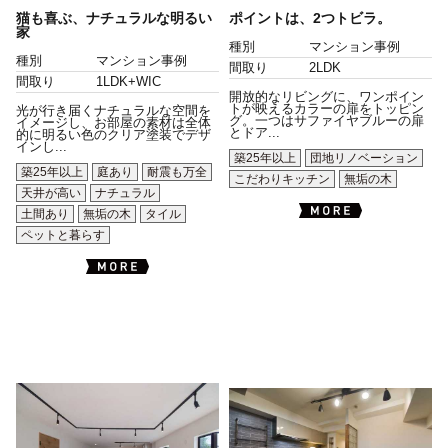
猫も喜ぶ、ナチュラルな明るい
ポイントは、2つトビラ。
家
種別
マンション事例
種別
マンション事例
間取り
2LDK
間取り
1LDK+WIC
開放的なリビングに、ワンポイン
トが映えるカラーの扉をトッピン
光が行き届くナチュラルな空間を
グ。一つはサファイヤブルーの扉
イメージし、お部屋の素材は全体
とドア...
的に明るい色のクリア塗装でデザ
インし...
築25年以上
団地リノベーション
築25年以上
庭あり
耐震も万全
こだわりキッチン
無垢の木
天井が高い
ナチュラル
土間あり
無垢の木
タイル
ペットと暮らす