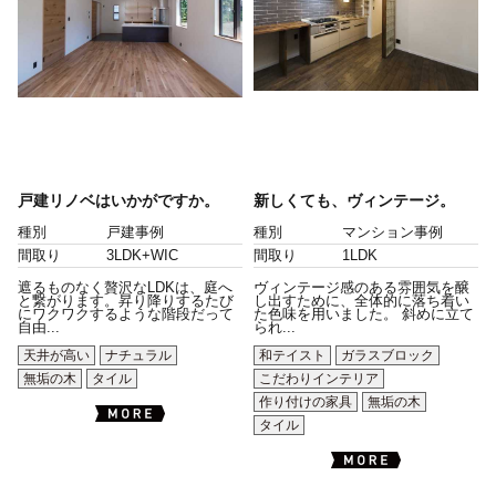
戸建リノベはいかがですか。
新しくても、ヴィンテージ。
種別
戸建事例
種別
マンション事例
間取り
3LDK+WIC
間取り
1LDK
遮るものなく贅沢なLDKは、庭へ
ヴィンテージ感のある雰囲気を醸
と繋がります。昇り降りするたび
し出すために、全体的に落ち着い
にワクワクするような階段だって
た色味を用いました。 斜めに立て
自由...
られ...
天井が高い
ナチュラル
和テイスト
ガラスブロック
無垢の木
タイル
こだわりインテリア
作り付けの家具
無垢の木
タイル