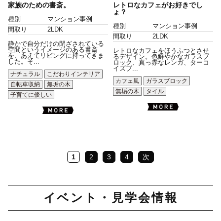
家族のための書斎。
レトロなカフェがお好きでし
ょ？
種別
マンション事例
種別
マンション事例
間取り
2LDK
間取り
2LDK
静かで自分だけの閉ざされている
空間というイメージのある書斎
レトロなカフェをほうふつとさせ
を、あえてリビングに持ってきま
るデザイン。色鮮やかなガラスブ
した。そ...
ロック、真っ赤なレンガ、ターコ
イズブ...
ナチュラル
こだわりインテリア
カフェ風
ガラスブロック
自転車収納
無垢の木
無垢の木
タイル
子育てに優しい
1
2
3
4
次
イベント・見学会情報