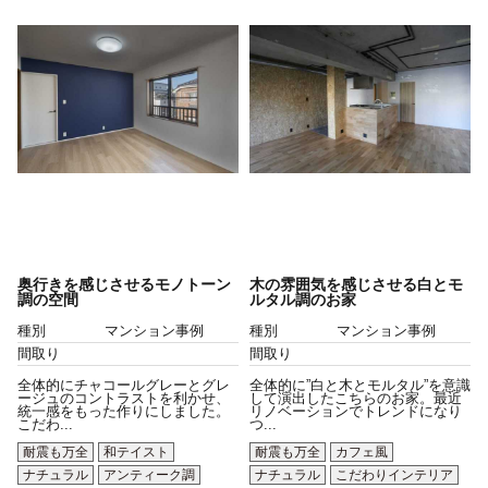
奥行きを感じさせるモノトーン
木の雰囲気を感じさせる白とモ
調の空間
ルタル調のお家
種別
マンション事例
種別
マンション事例
間取り
間取り
全体的にチャコールグレーとグレ
全体的に”白と木とモルタル”を意識
ージュのコントラストを利かせ、
して演出したこちらのお家。最近
統一感をもった作りにしました。
リノベーションでトレンドになり
こだわ...
つ...
耐震も万全
和テイスト
耐震も万全
カフェ風
ナチュラル
アンティーク調
ナチュラル
こだわりインテリア