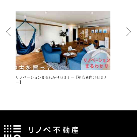
リノベーションまるわかりセミナー【初心者向けセミナ
コーヒー
ー】