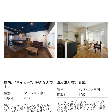
結局、”ネイビー”が好きなんで
風が通り抜ける家。
す。
種別
マンション事例
種別
マンション事例
間取り
1LDK
間取り
2LDK
しっかりとプライベートとパブリ
ックな空間を仕切りつつも、風と
静かに、そしてこだわりのある生
光が通り抜けられるように、間仕
活をする。落ち着いているけれ
切りの...
ど、さりげない主張があるんネイ