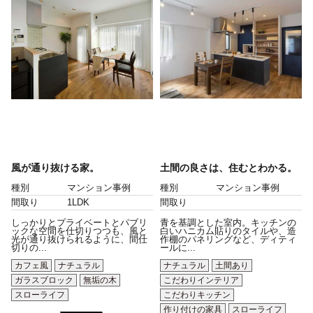
風が通り抜ける家。
土間の良さは、住むとわかる。
種別
マンション事例
種別
マンション事例
間取り
1LDK
間取り
しっかりとプライベートとパブリ
青を基調とした室内。キッチンの
ックな空間を仕切りつつも、風と
白いハニカム貼りのタイルや、造
光が通り抜けられるように、間仕
作棚のパネリングなど、ディティ
切りの...
ールに...
カフェ風
ナチュラル
ナチュラル
土間あり
ガラスブロック
無垢の木
こだわりインテリア
スローライフ
こだわりキッチン
作り付けの家具
スローライフ