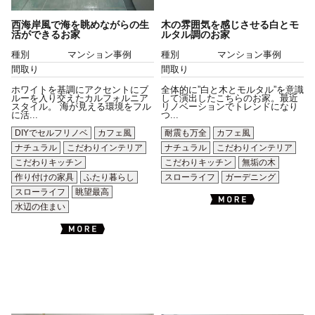
西海岸風で海を眺めながらの生
木の雰囲気を感じさせる白とモ
活ができるお家
ルタル調のお家
種別
マンション事例
種別
マンション事例
間取り
間取り
ホワイトを基調にアクセントにブ
全体的に”白と木とモルタル”を意識
ルーを入り交えたカルフォルニア
して演出したこちらのお家。最近
スタイル。 海が見える環境をフル
リノベーションでトレンドになり
に活...
つ...
DIYでセルフリノベ
カフェ風
耐震も万全
カフェ風
ナチュラル
こだわりインテリア
ナチュラル
こだわりインテリア
こだわりキッチン
こだわりキッチン
無垢の木
作り付けの家具
ふたり暮らし
スローライフ
ガーデニング
スローライフ
眺望最高
水辺の住まい