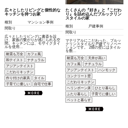
広々としたリビングと個性的な
たくさんの『好き』と『こだわ
キッチンを持つお家
り』を詰め込んだブルックリン
スタイルの家
種別
マンション事例
種別
戸建事例
間取り
間取り
広々としたリビングに書斎を設
け、家族の繋がりが感じられる空
マテリアルにこだわった、ブルッ
間。キッチンには、モザイクタイ
クリンスタイルな戸建てリノベー
ルを使用...
ションです。 2階の壁にはタイル
を数...
耐震も万全
カフェ風
耐震も万全
天井が高い
和テイスト
ナチュラル
カフェ風
ナチュラル
アジアンテイスト
アジアンテイスト
ハンモック
こだわりキッチン
コンクリート壁
作り付けの家具
タイル
こだわりキッチン
子育てに優しい
自宅で仕事
ヘリンボーン床
ひとり暮らし
ふたり暮らし
子育てに優しい
ペットと暮らす