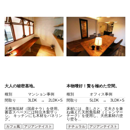
大人の秘密基地。
本物嗜好！贅を極めた空間。
種別
マンション事例
種別
オフィス事例
間取り
3LDK → 2LDK+S
間取り
5LDK → 3LDK+S
天然無垢材（国産ナラ）を使用。
床材には、美しさと、丈夫さを兼
書斎スペースには特注木製サッ
ね備えた天然無垢材（ミャンマー
シ。 キッチンにも木材をパネリン
チーク）を使用し、天然素材の塗
グ。
り壁を...
カフェ風
アジアンテイスト
ナチュラル
アジアンテイスト