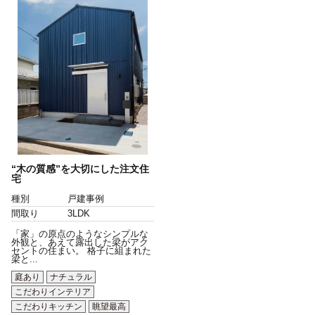
“木の質感”を大切にした注文住
宅
種別
戸建事例
間取り
3LDK
「家」の原点のようなシンプルな
外観と、あえて露出した梁がアク
セントの住まい。 格子に組まれた
梁と...
庭あり
ナチュラル
こだわりインテリア
こだわりキッチン
眺望最高