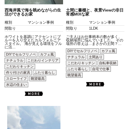
西海岸風で海を眺めながらの生
土間に書棚と、夜景Viewの非日
活ができるお家
常感MIXな家
種別
マンション事例
種別
マンション事例
間取り
間取り
1LDK
ホワイトを基調にアクセントにブ
ご主人はお仕事柄本の数が多く、
ルーを入り交えたカルフォルニア
収納場所に悩んでいました。 その
スタイル。 海が見える環境をフル
場所の答えは...まさかの土間？...
に活...
DIYでセルフリノベ
カフェ風
DIYでセルフリノベ
カフェ風
ナチュラル
土間あり
ナチュラル
こだわりインテリア
こだわりキッチン
自転車収納
こだわりキッチン
ふたり暮らし
自宅で仕事
作り付けの家具
ふたり暮らし
眺望最高
スローライフ
眺望最高
水辺の住まい